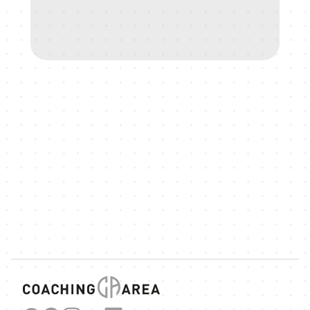
Carlo Matic
Anteilseigner und Berater
MÖCHTEST DU 
PARTNER WERDEN?
Erfahre, wie du Kontakt aufnehmen kannst!
Mehr erfahren