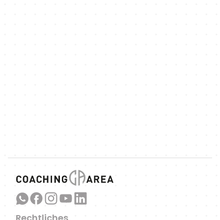
NEWSLETTER
Wir halten dich mit Neuigkeiten über neue 
Funktionen,
spannende sportbezogene Artikel und 
Podcast-Episoden auf dem Laufenden.
Link zu unserem WhatsApp-
Kanal
Rechtliches