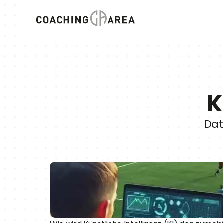
K
Dat