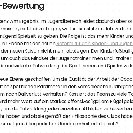
h-Bewertung
? Am Ergebnis. Im Jugendbereich leidet dadurch aber oft di
ssen, nicht abzusteigen, weil sie sonst ihren Job verlieren 
enügend Spielzeit zu geben. Die Folge ist das mehr Kinder un
ller Ebene mit der neuen 
Reform für den Kinder- und Jugen
er neuen Saison nicht mehr absteigen. Der Kinderfußball g
, um auch das Mindset der Jugendtrainerinnen und -trainer zu
ie individuelle Entwicklung der Spielerinnen und Spieler zu l
 neue Ebene geschaffen, um die Qualität der Arbeit der Coac
 welche sportlichen Parameter in den verschiedenen Jahrga
Team nach Ballverlust verhalten? Kassiert das Team zu viel
d mehr Wert auf ein starkes offensives 1gg1 am Flügel gele
 um die Entwicklung jedes einzelnen Athleten zu bewerten
 haben und ob sie gemäß der Philosophie des Clubs haben 
nur aufgrund körperlicher Überlegenheit erfolgreich?