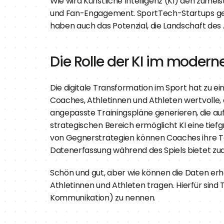
Wie wird Künstliche Intelligenz (KI) den zumei
und Fan-Engagement. SportTech-Startups gehör
haben auch das Potenzial, die Landschaft des
Die Rolle der KI im moder
Die digitale Transformation im Sport hat zu e
Coaches, Athletinnen und Athleten wertvolle, 
angepasste Trainingspläne generieren, die auf 
strategischen Bereich ermöglicht KI eine tief
von Gegnerstrategien können Coaches ihre Ta
Datenerfassung während des Spiels bietet zud
Schön und gut, aber wie können die Daten erh
Athletinnen und Athleten tragen. Hierfür sind T
Kommunikation) zu nennen.