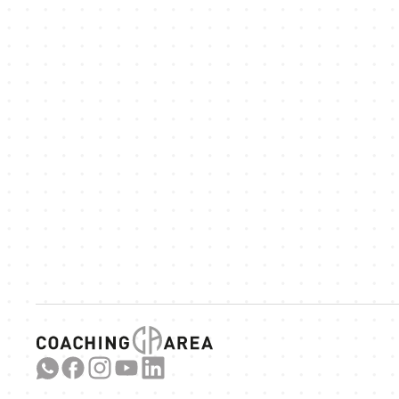
W
spannende sp
Link 