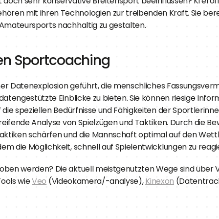
st doch sehr konservative Breitensport beeinflussen? Ki eröff
en mit ihren Technologien zur treibenden Kraft. Sie berei
 Amateursports nachhaltig zu gestalten.
nen Sportcoaching
iner Datenexplosion geführt, die menschliches Fassungsvermö
datengestützte Einblicke zu bieten. Sie können riesige Infor
die speziellen Bedürfnisse und Fähigkeiten der Sportlerinnen
greifende Analyse von Spielzügen und Taktiken. Durch die Be
ktiken schärfen und die Mannschaft optimal auf den Wettk
em die Möglichkeit, schnell auf Spielentwicklungen zu reag
oben werden? Die aktuell meistgenutzten Wege sind über V
ools wie 
Veo
 (Videokamera/-analyse), 
Kinexon
 (Datentrac