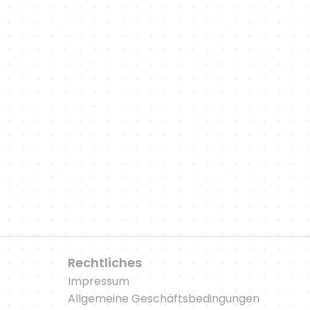
ir halten dich mit Neuigkeiten über neue Funktione
ortbezogene Artikel und Podcast-Episoden auf d
zu unserem WhatsApp-Kanal
Rechtliches
Impressum
Allgemeine Geschäftsbedingungen