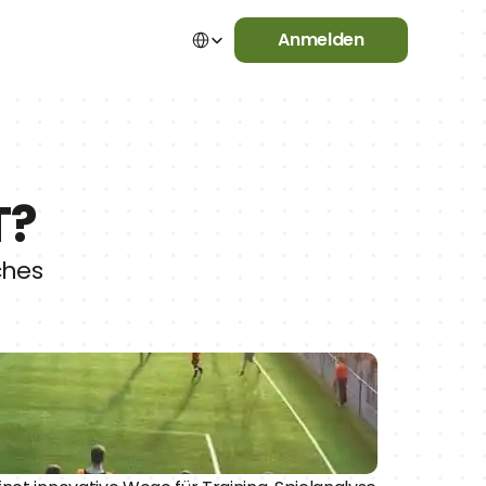
Select Language
Anmelden
T?
ches