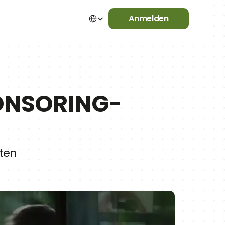
Select Language
Anmelden
ONSORING-
iten